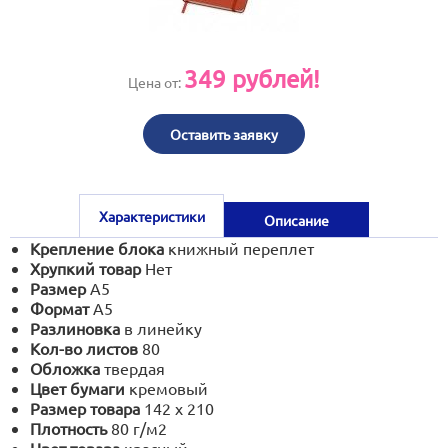
print@artoprint.ru
349
рублей!
Цена от:
Оставить заявку
Характеристики
Описание
Крепление блока
книжный переплет
Хрупкий товар
Нет
Размер
А5
Формат
А5
Разлиновка
в линейку
Кол-во листов
80
Обложка
твердая
Цвет бумаги
кремовый
Размер товара
142 х 210
Плотность
80 г/м2