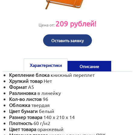
print@artoprint.ru
209
рублей!
Цена от:
Оставить заявку
Характеристики
Описание
Крепление блока
книжный переплет
Хрупкий товар
Нет
Формат
А5
Разлиновка
в линейку
Кол-во листов
96
Обложка
твердая
Цвет бумаги
белый
Размер товара
140 х 210 х 14
Плотность
60 г/м2
Цвет товара
оранжевый