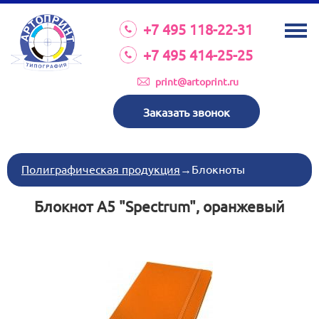
О КОМПАНИИ
+7 495 118-22-31
УСЛУГИ
+7 495 414-25-25
КАТАЛОГ
print@artoprint.ru
ОБОРУДОВАНИЕ
Заказать звонок
ТРЕБОВАНИЯ К МАКЕТАМ
НОВОСТИ
Полиграфическая продукция
→
Блокноты
ИНВЕСТИЦИИ
Блокнот А5 "Spectrum", оранжевый
КОНТАКТЫ
Схема проезда
Режим работы:
пн-пт 8:30 17:00