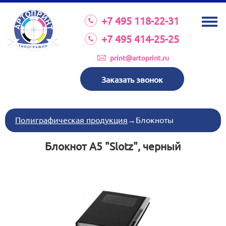
О КОМПАНИИ
+7 495 118-22-31
УСЛУГИ
+7 495 414-25-25
КАТАЛОГ
print@artoprint.ru
ОБОРУДОВАНИЕ
Заказать звонок
ТРЕБОВАНИЯ К МАКЕТАМ
НОВОСТИ
Полиграфическая продукция
→
Блокноты
ИНВЕСТИЦИИ
Блокнот А5 "Slotz", черный
КОНТАКТЫ
Схема проезда
Режим работы:
пн-пт 8:30 17:00