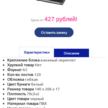
print@artoprint.ru
427
рублей!
Цена от:
Оставить заявку
Характеристики
Описание
Крепление блока
книжный переплет
Хрупкий товар
Нет
Формат
А5
Кол-во листов
120
Обложка
гибкая
Цвет бумаги
белый
Размер товара
140 х 206 х 17
Плотность
70г/м2
Цвет товара
черный
Материал товара
ПВХ