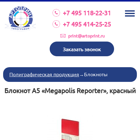
О КОМПАНИИ
+7 495 118-22-31
УСЛУГИ
+7 495 414-25-25
КАТАЛОГ
print@artoprint.ru
ОБОРУДОВАНИЕ
Заказать звонок
ТРЕБОВАНИЯ К МАКЕТАМ
НОВОСТИ
Полиграфическая продукция
→
Блокноты
ИНВЕСТИЦИИ
Блокнот А5 «Megapolis Reporter», красный
КОНТАКТЫ
Схема проезда
Режим работы:
пн-пт 8:30 17:00