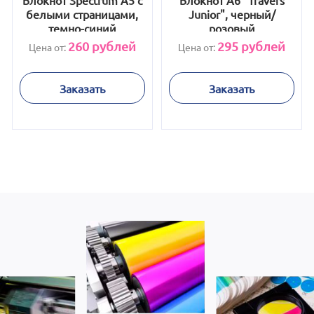
Блокнот Spectrum A5 с
Блокнот А6 "Travers
белыми страницами,
Junior", черный/
темно-синий
розовый
260
рублей
295
рублей
Цена от:
Цена от:
Заказать
Заказать