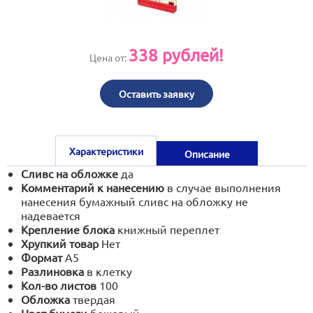
print@artoprint.ru
338
рублей!
Цена от:
Оставить заявку
Характеристики
Описание
Сливс на обложке
да
Комментарий к нанесению
в случае выполнения
нанесения бумажный сливс на обложку не
надевается
Крепление блока
книжный переплет
Хрупкий товар
Нет
Формат
А5
Разлиновка
в клетку
Кол-во листов
100
Обложка
твердая