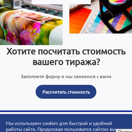
Хотите посчитать стоимость
вашего тиража?
Заполните форму и мы свяжемся с вами
Рассчитать стоимость
Мы используем cookies для быстрой и удобной
© 2007 - 2026 ArtoPrint.RU|«АртоПринт» - типография, рекламное
работы сайта. Продолжая пользоватся сайтом вы
Понятн