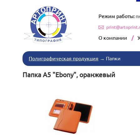
Режим работы:
п
print@artoprint.
О компании
Полиграфическая продукция
→
Папки
Папка A5 "Ebony", оранжевый