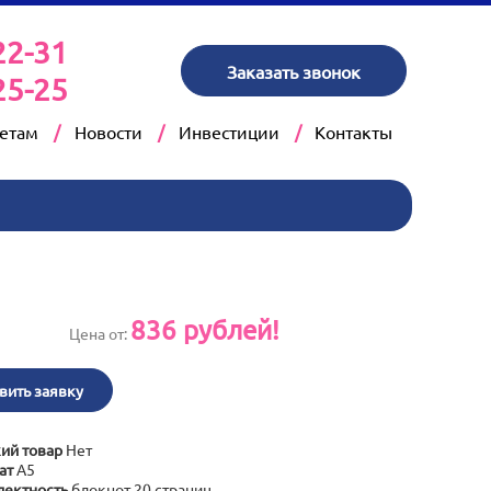
22-31
Заказать звонок
25-25
кетам
Новости
Инвестиции
Контакты
836
рублей!
Цена от:
вить заявку
ий товар
Нет
ат
А5
ектность
блокнот 20 страниц