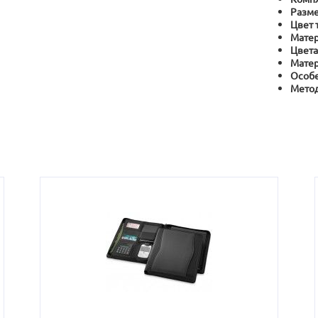
Разме
Цвет 
Матер
Цвета
Матер
Особе
Метод