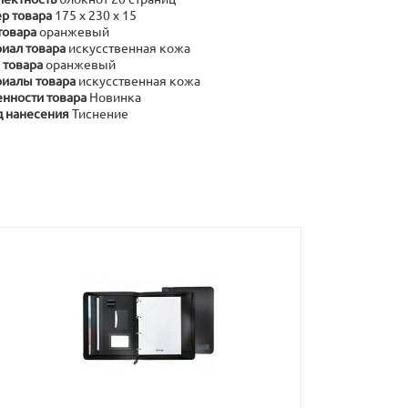
р товара
175 х 230 х 15
товара
оранжевый
иал товара
искусственная кожа
 товара
оранжевый
иалы товара
искусственная кожа
нности товара
Новинка
 нанесения
Тиснение