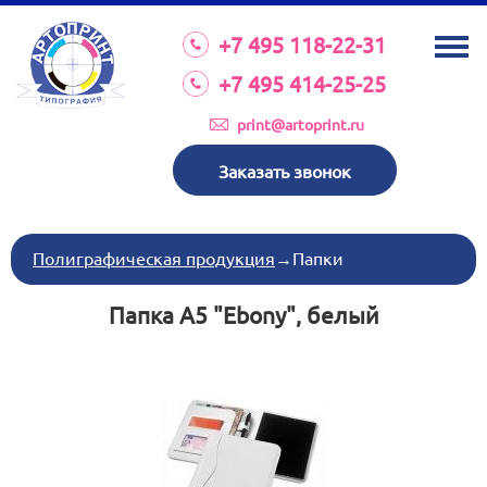
О КОМПАНИИ
+7 495 118-22-31
УСЛУГИ
+7 495 414-25-25
КАТАЛОГ
print@artoprint.ru
ОБОРУДОВАНИЕ
Заказать звонок
ТРЕБОВАНИЯ К МАКЕТАМ
НОВОСТИ
Полиграфическая продукция
→
Папки
ИНВЕСТИЦИИ
Папка A5 "Ebony", белый
КОНТАКТЫ
Схема проезда
Режим работы:
пн-пт 8:30 17:00