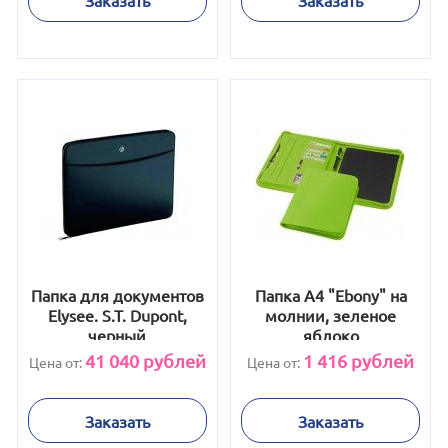
Папка для документов
Папка A4 "Ebony" на
Elysee. S.T. Dupont,
молнии, зеленое
черный
яблоко
41 040
рублей
1 416
рублей
Цена от:
Цена от:
Заказать
Заказать