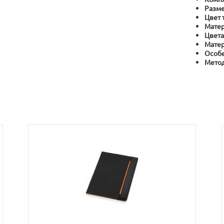
Разме
Цвет 
Матер
Цвета
Матер
Особе
Метод