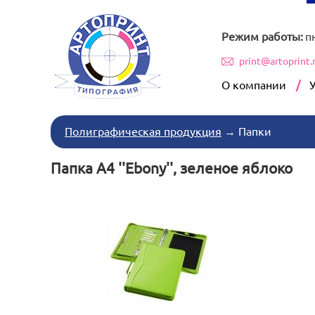
Режим работы:
п
print@artoprint.
О компании
Полиграфическая продукция
→
Папки
Папка А4 ''Ebony'', зеленое яблоко