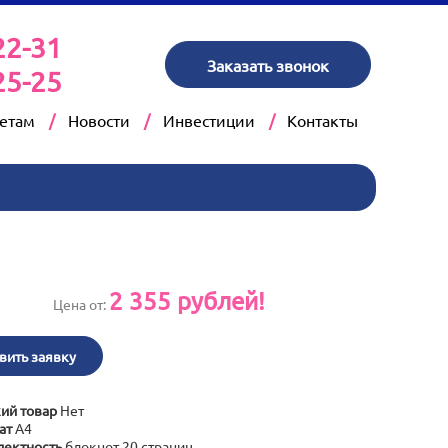
22-31
Заказать звонок
25-25
кетам
Новости
Инвестиции
Контакты
2 355
рублей!
Цена от:
вить заявку
ий товар
Нет
ат
А4
ектность
блокнот 20 страниц