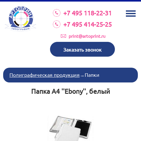
О КОМПАНИИ
+7 495 118-22-31
УСЛУГИ
+7 495 414-25-25
КАТАЛОГ
print@artoprint.ru
ОБОРУДОВАНИЕ
Заказать звонок
ТРЕБОВАНИЯ К МАКЕТАМ
НОВОСТИ
Полиграфическая продукция
→
Папки
ИНВЕСТИЦИИ
Папка А4 ''Ebony'', белый
КОНТАКТЫ
Схема проезда
Режим работы:
пн-пт 8:30 17:00